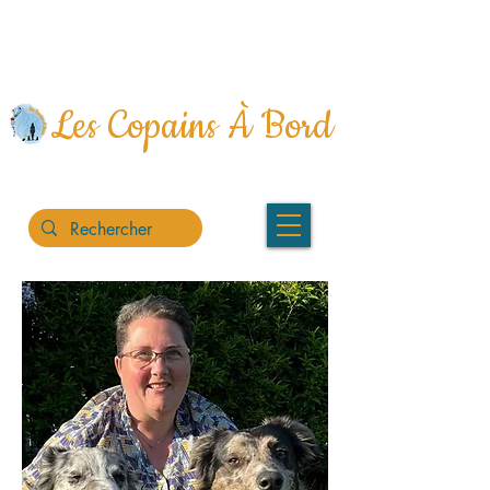
Siège social :
0674323252
brabant.emmanuelle@gmail.com
Deux-Sèvres (79) & Vienne (86)
Les Copains À Bord
L'écosystème au service des animaux de
compagnie et de ceux qui les aiment