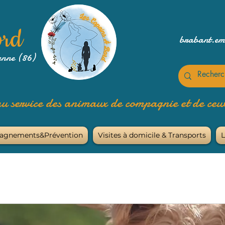
ord
brabant.e
enne (86)
u service des animaux de compagnie et de ceux
agnements&Prévention
Visites à domicile & Transports
L