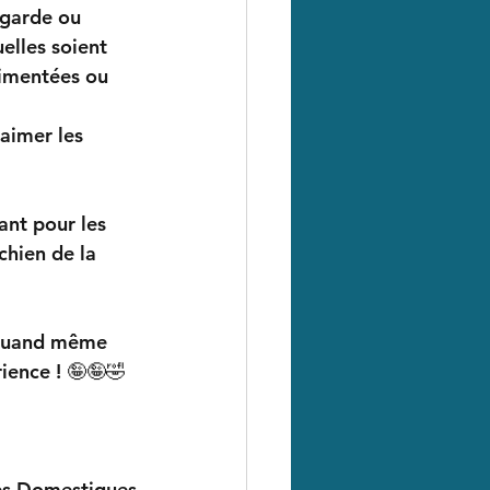
 garde ou 
elles soient 
rimentées ou 
'aimer les 
ant pour les 
chien de la 
s quand même 
rience ! 🤪🤪🤣
ces Domestiques