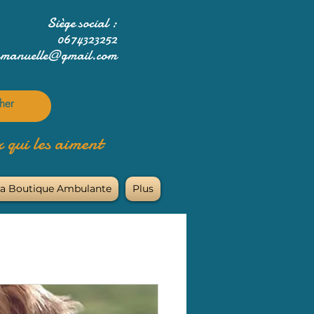
Siège social :
0674323252
mmanuelle@gmail.com
 qui les aiment
Se connecter
a Boutique Ambulante
Plus