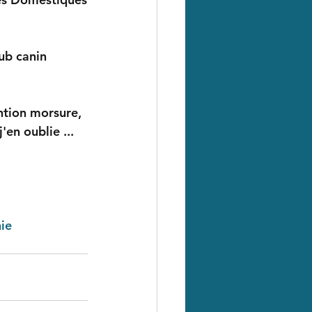
ub canin 
ntion morsure, 
en oublie ...
ie