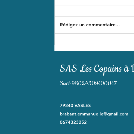
Merci à tous ceux qui ont
répondu présents hier à
#coutières en bravant la pluie
Rédigez un commentaire...
et le vent pour profiter des
supers produits de la boutique
ou juste pour me faire un
coucou 🤩 Cela fait 4 ans que la
SAS Les Copains à 
Siret 98024309100017
79340 VASLES
brabant.emmanuelle@gmail.com
0674323252