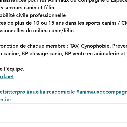
s secours canin et félin
bilité civile professionnelle 
ces de plus de 10 ou 15 ans dans les sports canins / Cl
ssionnelles du milieu canin/félin 
 fonction de chaque membre : TAV, Cynophobie, Préve
canine, BP elevage canin, BP vente en animalerie et j'
 l'équipe.
rd.net
etsitterpro
#auxiliaireadomicile
#animauxdecompagn
etier