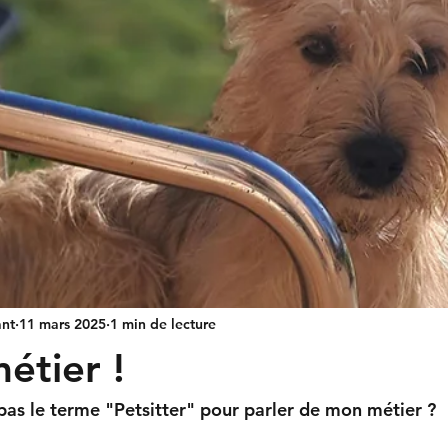
nt
11 mars 2025
1 min de lecture
étier !
pas le terme "Petsitter" pour parler de mon métier ?