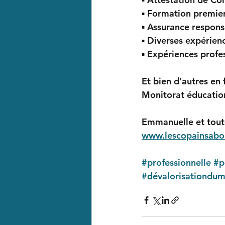
▪︎ Formation premier
▪︎ Assurance responsa
▪︎ Diverses expérien
▪︎ Expériences profe
Et bien d'autres en
Monitorat éducation 
Emmanuelle et toute
www.lescopainsabo
#professionnelle
#p
#dévalorisationdum