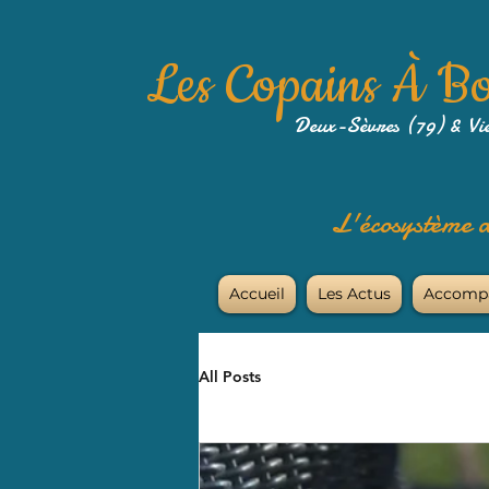
Les Copains À B
Deux-Sèvres (79) & Vi
L'écosystème a
Accueil
Les Actus
Accomp
All Posts