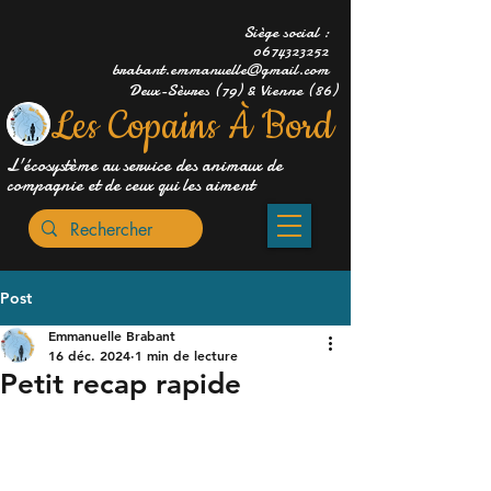
Siège social :
0674323252
brabant.emmanuelle@gmail.com
Deux-Sèvres (79) & Vienne (86)
Les Copains À Bord
L'écosystème au service des animaux de
compagnie et de ceux qui les aiment
Post
Emmanuelle Brabant
16 déc. 2024
1 min de lecture
Petit recap rapide