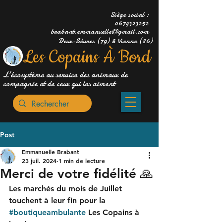
Siège social :
0674323252
brabant.emmanuelle@gmail.com
Deux-Sèvres (79) & Vienne (86)
Les Copains À Bord
L'écosystème au service des animaux de
compagnie et de ceux qui les aiment
Post
Emmanuelle Brabant
23 juil. 2024
1 min de lecture
Merci de votre fidélité 🙏
Les marchés du mois de Juillet 
touchent à leur fin pour la 
#boutiqueambulante
 Les Copains à 