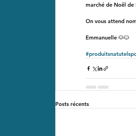
marché de Noël de S
On vous attend no
Emmanuelle 🐶🐱
#produitsnatutelsp
Posts récents