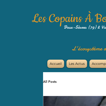
Les Copains À B
Deux-Sèvres (79) & Vi
L'écosystème a
Accueil
Les Actus
Accomp
All Posts