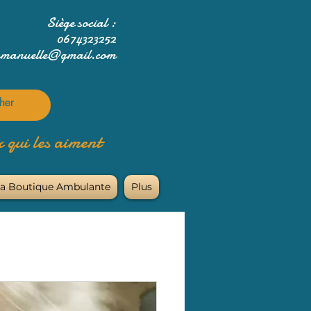
Siège social :
0674323252
mmanuelle@gmail.com
 qui les aiment
Se connecter
a Boutique Ambulante
Plus