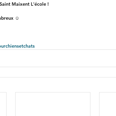
aint Maixent L'école !
mbreux ☺️
ourchiensetchats