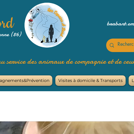
ord
brabant.e
enne (86)
u service des animaux de compagnie et de ceux
agnements&Prévention
Visites à domicile & Transports
L