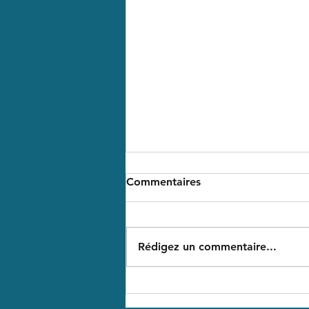
Merci !
Commentaires
Merci à tous ceux qui ont
répondu présents hier à
#coutières en bravant la pluie
Rédigez un commentaire...
et le vent pour profiter des
supers produits de la boutique
ou juste pour me faire un
coucou 🤩 Cela fait 4 ans que la