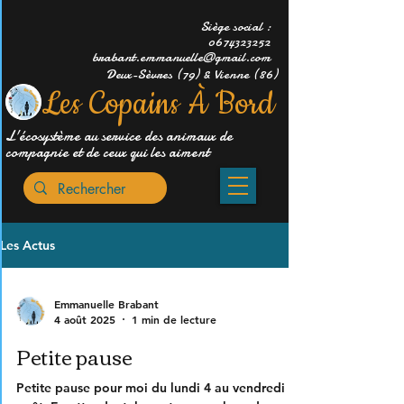
Siège social :
0674323252
brabant.emmanuelle@gmail.com
Deux-Sèvres (79) & Vienne (86)
Les Copains À Bord
L'écosystème au service des animaux de
compagnie et de ceux qui les aiment
Les Actus
Emmanuelle Brabant
4 août 2025
1 min de lecture
Petite pause
Petite pause pour moi du lundi 4 au vendredi 8