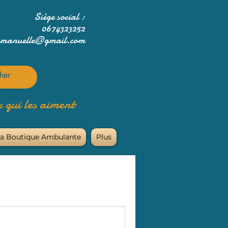
Siège social :
0674323252
mmanuelle@gmail.com
 qui les aiment
Se connecter
a Boutique Ambulante
Plus