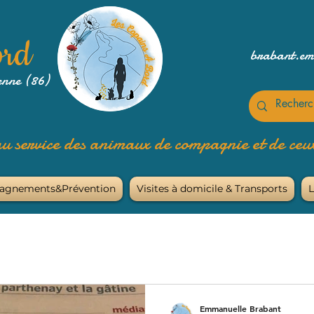
ord
brabant.e
enne (86)
u service des animaux de compagnie et de ceux
agnements&Prévention
Visites à domicile & Transports
L
Emmanuelle Brabant