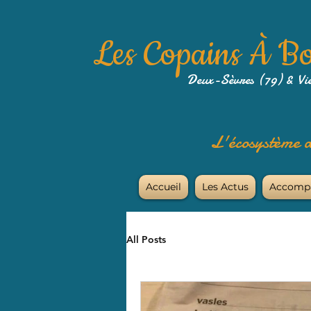
Les Copains À B
Deux-Sèvres (79) & Vi
L'écosystème a
Accueil
Les Actus
Accomp
All Posts