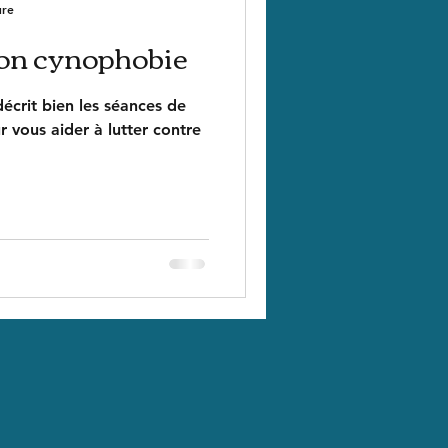
ure
ion cynophobie
décrit bien les séances de
 vous aider à lutter contre